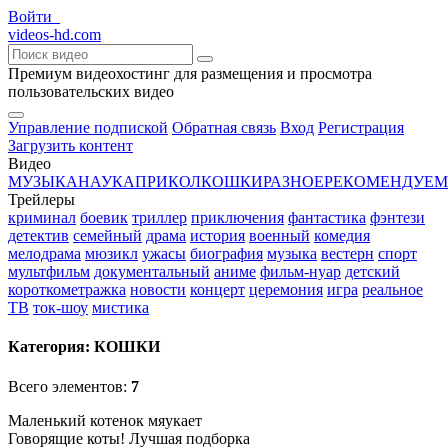
Войти
videos-hd
.com
Премиум видеохостинг для размещения и просмотра
пользовательских видео
Управление подпиской
Обратная связь
Вход
Регистрация
Загрузить контент
Видео
МУЗЫКА
НАУКА
ПРИКОЛ
КОШКИ
РАЗНОЕ
РЕКОМЕНДУЕМ
Трейлеры
криминал
боевик
триллер
приключения
фантастика
фэнтези
детектив
семейный
драма
история
военный
комедия
мелодрама
мюзикл
ужасы
биография
музыка
вестерн
спорт
мультфильм
документальный
аниме
фильм-нуар
детский
короткометражка
новости
концерт
церемония
игра
реальное
ТВ
ток-шоу
мистика
Категория:
КОШКИ
Всего элементов:
7
Маленький котенок мяукает
Говорящие коты! Лучшая подборка