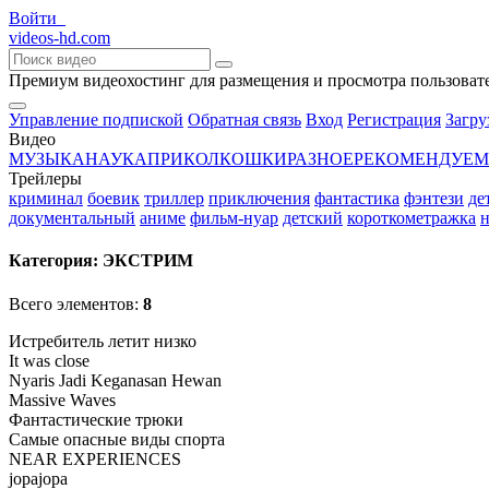
Войти
videos-hd
.com
Премиум видеохостинг для размещения и просмотра пользоват
Управление подпиской
Обратная связь
Вход
Регистрация
Загру
Видео
МУЗЫКА
НАУКА
ПРИКОЛ
КОШКИ
РАЗНОЕ
РЕКОМЕНДУЕМ
Трейлеры
криминал
боевик
триллер
приключения
фантастика
фэнтези
де
документальный
аниме
фильм-нуар
детский
короткометражка
н
Категория:
ЭКСТРИМ
Всего элементов:
8
Истребитель летит низко
It was close
Nyaris Jadi Keganasan Hewan
Massive Waves
Фантастические трюки
Самые опасные виды спорта
NEAR EXPERIENCES
jopajopa