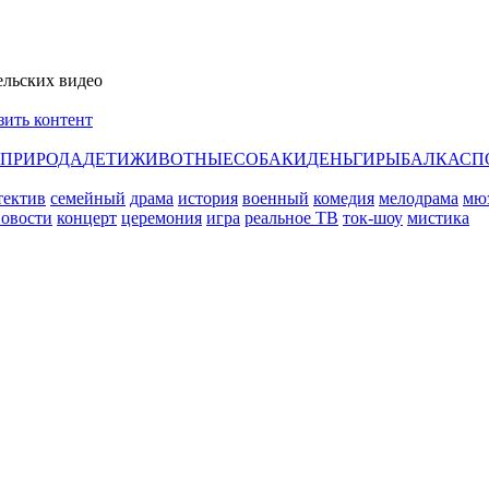
ельских видео
зить контент
ПРИРОДА
ДЕТИ
ЖИВОТНЫЕ
СОБАКИ
ДЕНЬГИ
РЫБАЛКА
СП
тектив
семейный
драма
история
военный
комедия
мелодрама
мю
овости
концерт
церемония
игра
реальное ТВ
ток-шоу
мистика